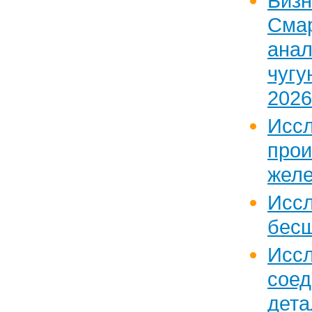
Бизн
Сма
ан
чугу
2026
Исс
прои
желе
Исс
бесш
Исс
соед
дета