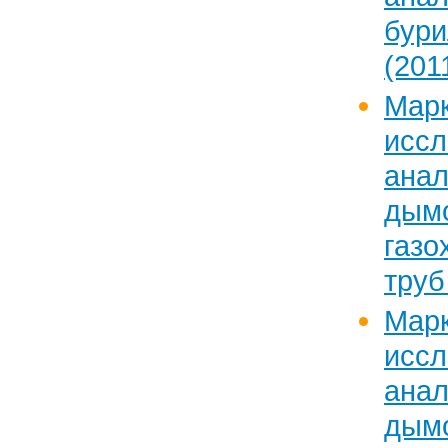
бур
(2011
Марк
исс
ан
дымо
газ
труб 
Марк
исс
ан
дымо