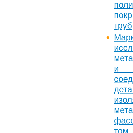
пол
пок
труб
Марк
исс
мет
и м
соед
де
изол
мета
фасо
т