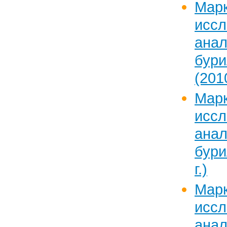
Марк
исс
ан
бур
(2010
Марк
исс
ан
бури
г.)
Марк
исс
ан