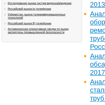
2013
Исследование рынка систем видеонаблюдения
Российский рынок ip-телефонии
Ан
Узбекистан: рынок телекоммуникационных
технологий
обо
Российский рынок IP-телефонии
рем
Антикризисная оперативная сводка по рынку
экспертизы промышленной безопасности
труб
Росс
Ан
обс
2017
Ан
ста
тр