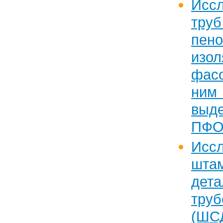
Исс
т
пено
из
фас
ни
выд
ПФО
Исс
шта
дета
труб
(ШС