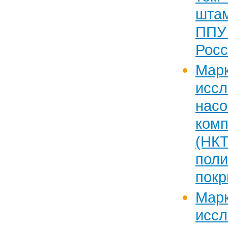
шта
ППУ
Росс
Марк
исс
насо
ком
(НК
пол
пок
Марк
исс