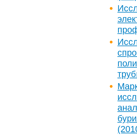
Исс
эле
про
Исс
с
поли
тру
Марк
исс
ан
бур
(2010