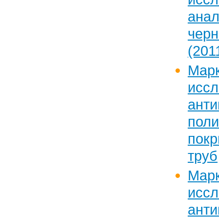
ан
черн
(2011
Марк
исс
анти
пол
пок
труб
Марк
исс
анти