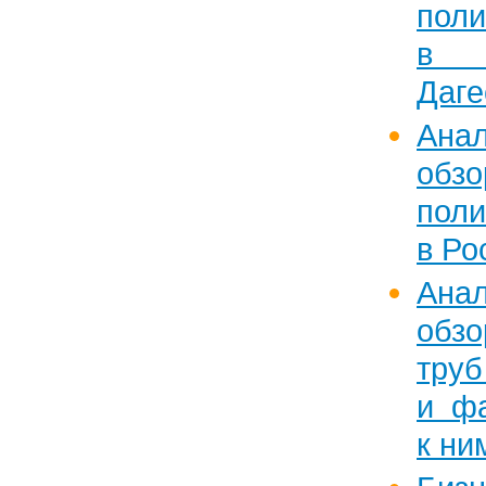
поли
в 
Даге
Анал
обзо
поли
в Ро
Анал
обзо
труб
и ф
к ни