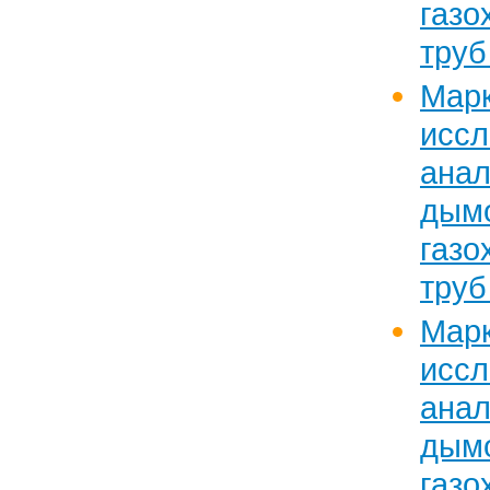
газ
труб
Марк
исс
ан
дымо
газ
труб
Марк
исс
ан
дымо
газ