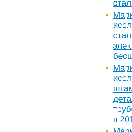
стал
Марк
исс
стал
элек
бесш
Марк
исс
шта
дета
тру
в 201
Марк