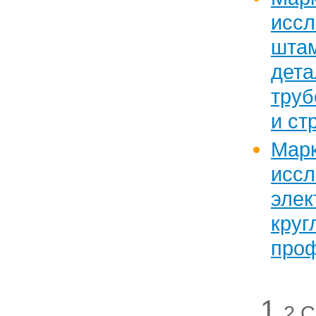
исс
шта
дета
тру
и ст
Марк
исс
элек
к
про
1
2
С