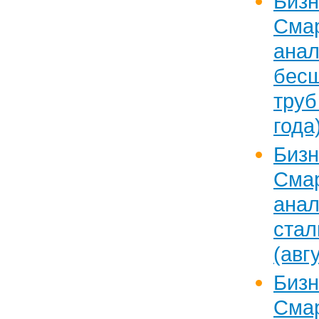
Бизн
Сма
ан
бес
тру
года
Бизн
Сма
ан
ст
(авг
Бизн
Сма