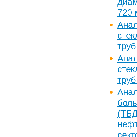
диам
720 
Ан
стек
труб
Ан
стек
труб
Ана
бол
(
нефт
сект