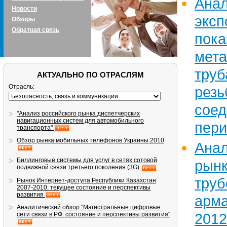
Ана
Новости
эксп
Обзоры
Обратная связь
пок
мет
тру
АКТУАЛЬНО ПО ОТРАСЛЯМ
Отрасль:
рез
сое
"Анализ российского рынка диспетчерских
навигационных систем для автомобильного
пери
транспорта"
Обзор рынка мобильных телефонов Украины 2010
Ана
Биллинговые системы для услуг в сетях сотовой
рын
подвижной связи третьего поколения (3G)
труб
Рынок Интернет-доступа Республики Казахстан
2007-2010: текущее состояние и перспективы
развития
арм
Аналитический обзор "Магистральные цифровые
2012
сети связи в РФ: состояние и перспективы развития"