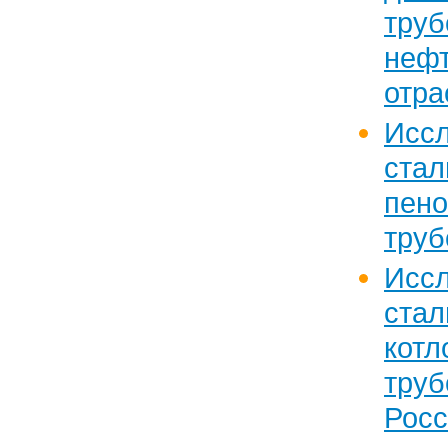
тру
нефт
отра
Исс
ст
пено
труб
Исс
ста
к
тру
Росс