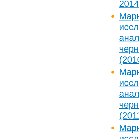
2014 
Марк
исс
ан
черн
(201
Марк
исс
ан
черн
(201
Марк
исс