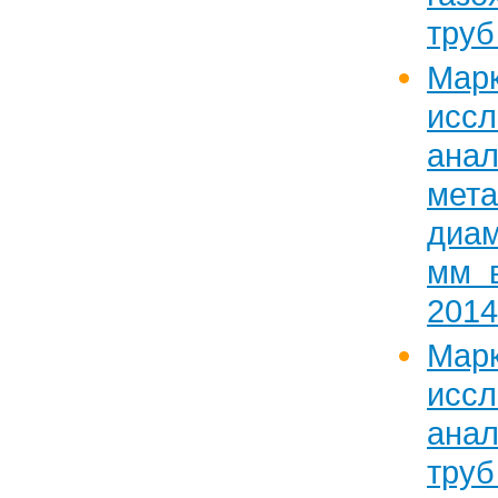
труб 
Марк
исс
ан
мет
диам
мм в
2014 
Марк
исс
ана
труб