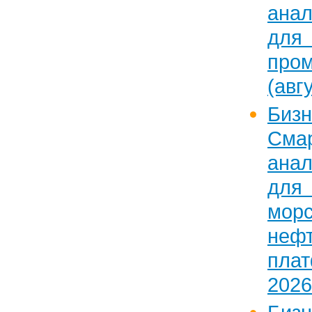
ана
для
про
(авг
Бизн
Сма
ана
для
морс
неф
пла
2026