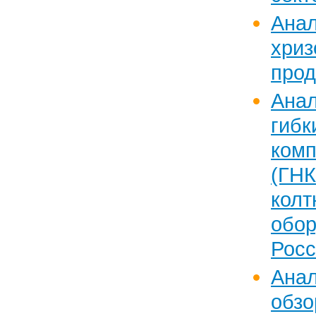
Ан
хриз
прод
Ана
гиб
ком
(ГН
колт
обо
Росс
Анал
обзо