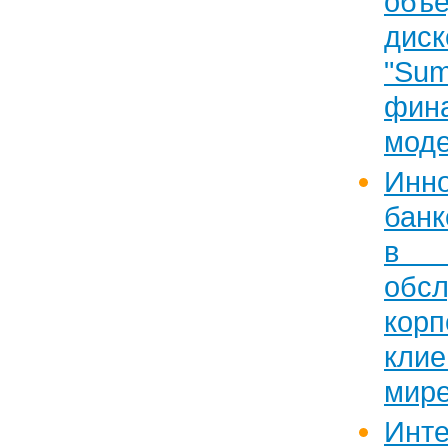
объ
дис
"Su
фин
мод
Инн
банк
в
обс
корп
клие
мир
Инте