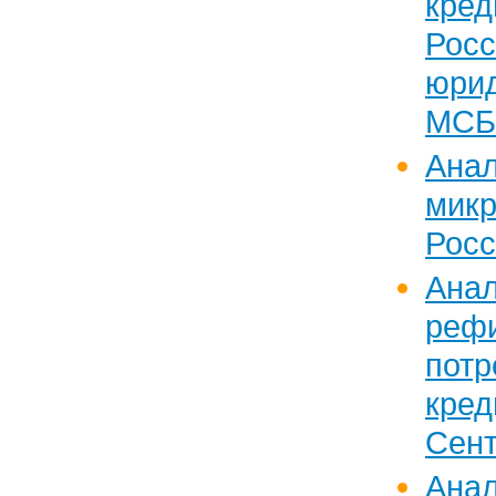
кред
Ро
юри
МСБ
Ан
микр
Росс
Ан
реф
потр
кр
Сент
Ан