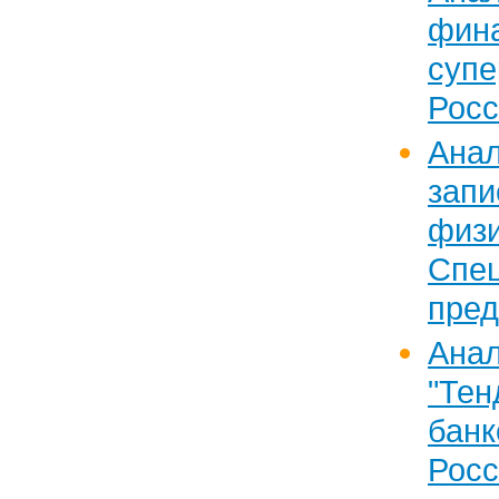
фин
суп
Росс
Анал
запи
физ
Спе
пред
Анал
"Тен
бан
Рос