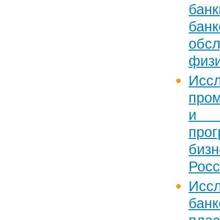
банк
банк
обс
физи
Исс
про
и 
пр
биз
Росс
Исс
банк