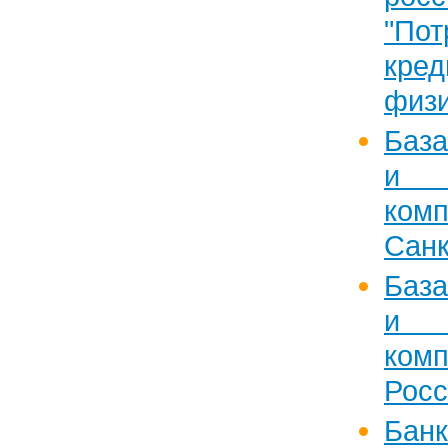
"Пот
кре
физи
Баз
и 
ком
Санк
Баз
и 
ком
Росс
Бан