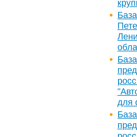
круп
База
Пе
Лени
обла
Ба
пре
рос
"Авт
для 
Ба
пре
рос