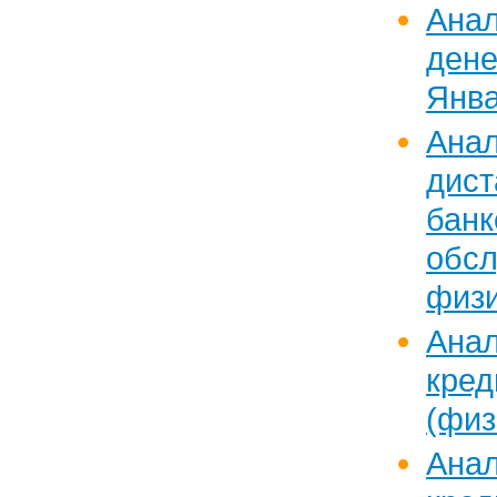
Ан
дене
Янва
Ан
дист
банк
обс
физи
Анал
кред
(физ
Анал