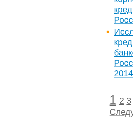
кре
Росс
Исс
кред
бан
Рос
2014
1
2
3
След