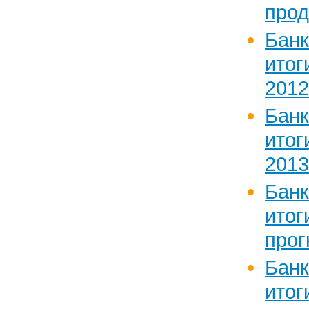
прод
Бан
итог
2012
Бан
итог
2013
Бан
ито
прог
Бан
итог