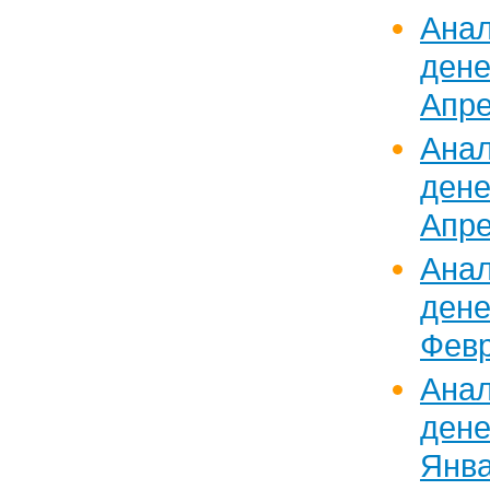
Ан
дене
Апре
Ан
дене
Апре
Ан
дене
Февр
Ан
дене
Янва