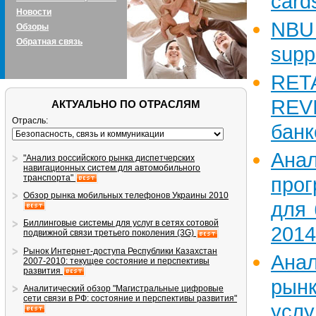
card
Новости
NBU
Обзоры
Обратная связь
supp
RE
REV
АКТУАЛЬНО ПО ОТРАСЛЯМ
Отрасль:
банк
Ана
"Анализ российского рынка диспетчерских
навигационных систем для автомобильного
транспорта"
прог
Обзор рынка мобильных телефонов Украины 2010
для 
Биллинговые системы для услуг в сетях сотовой
2014
подвижной связи третьего поколения (3G)
Рынок Интернет-доступа Республики Казахстан
Ана
2007-2010: текущее состояние и перспективы
развития
рын
Аналитический обзор "Магистральные цифровые
сети связи в РФ: состояние и перспективы развития"
услу