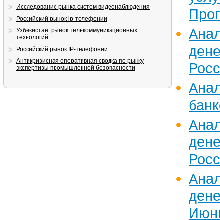
Исследование рынка систем видеонаблюдения
Прог
Российский рынок ip-телефонии
Ан
Узбекистан: рынок телекоммуникационных
технологий
ден
Российский рынок IP-телефонии
Антикризисная оперативная сводка по рынку
Росс
экспертизы промышленной безопасности
Ан
банк
Ан
ден
Росс
Ан
дене
Июнь