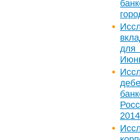
бан
горо
Исс
вкла
для 
Июнь
Исс
деб
бан
Рос
2014
Исс
корп