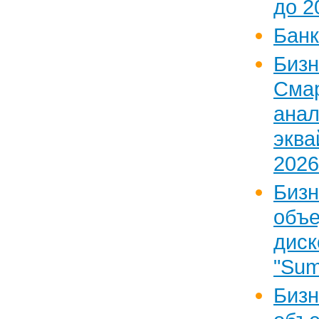
до 20
Банк
Бизн
Сма
ан
экв
2026
Бизн
объ
дис
"Sum
Бизн