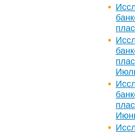
Исс
банк
плас
Исс
банк
пла
Июль
Исс
банк
пла
Июнь
Исс