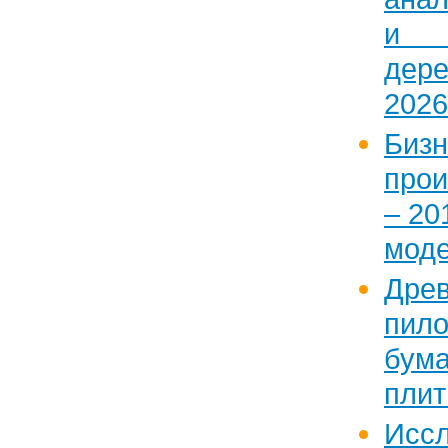
и 
дер
2026
Бизн
прои
– 20
мод
Древ
пило
бум
плит
Исс