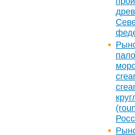
прои
дре
Сев
феде
Рын
па
мор
cre
crea
кру
(ro
Росс
Ры