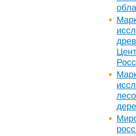
обла
Марк
исс
дре
Цен
Росс
Марк
исс
лес
дере
М
рос