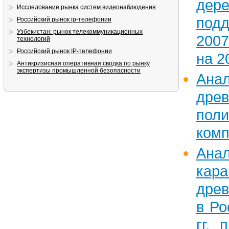
дер
Исследование рынка систем видеонаблюдения
подд
Российский рынок ip-телефонии
Узбекистан: рынок телекоммуникационных
2007
технологий
Российский рынок IP-телефонии
на 2
Антикризисная оперативная сводка по рынку
экспертизы промышленной безопасности
Ан
древ
поли
комп
Ан
ка
дре
в Ро
гг, 