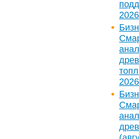
под
2026
Бизн
Сма
ан
дре
топ
2026
Бизн
Сма
ан
дре
(авг