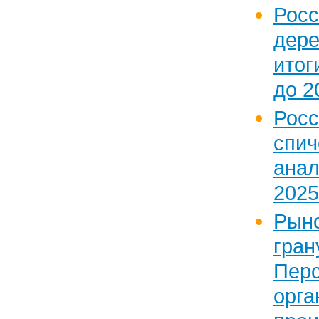
Рос
дер
итог
до 20
Рос
спич
ана
2025
Рын
гра
Пер
орга