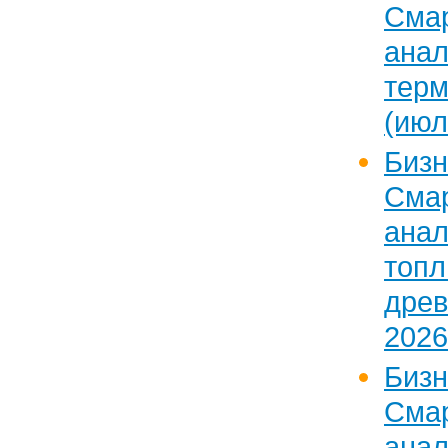
Сма
ан
тер
(июл
Бизн
Сма
ан
топл
дре
2026
Бизн
Сма
анал