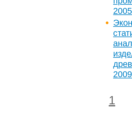
про
2005
Эк
стат
ана
изд
дре
2009
1