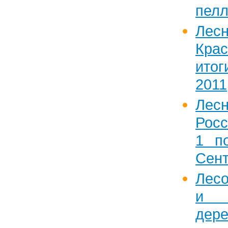
пелл
Лес
Крас
ито
2011
Лес
Росс
1 по
Сент
Лесо
и 
дер