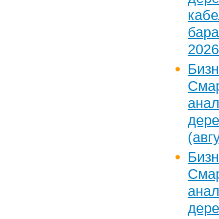
каб
бар
2026
Бизн
Сма
ан
дер
(авг
Бизн
Сма
ан
дер