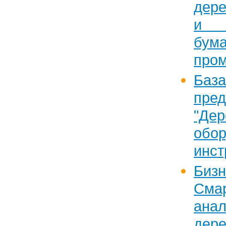
дер
и 
бум
про
Ба
пред
"Дер
обор
инст
Бизн
Сма
ан
дер