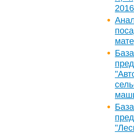
2016
Ан
пос
мат
Ба
пред
"Ав
сель
маш
Ба
пред
"Лес