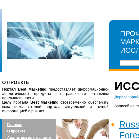
ПРО
МАР
ИСС
О ПРОЕКТЕ
ИС
Портал Best Marketing
предоставляет информационно-
аналитические продукты по различным отраслям
Деревообрабо
промышленности.
Цель портала
Best Marketing
своевременно обеспечить
Записей на с
всех пользователей портала актуальной и точной
информацией о рынках.
Rus
Главная
О проекте
For
Аналитика по отраслям