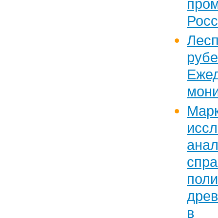
про
Росс
Лес
рубе
Еже
мони
Марк
исс
анал
спр
поли
дре
в 