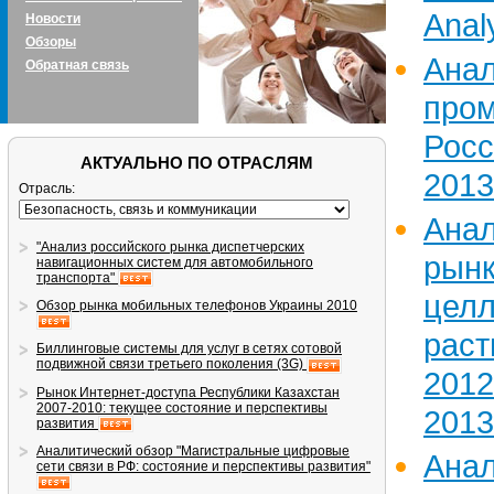
Anal
Новости
Обзоры
Ан
Обратная связь
про
Рос
АКТУАЛЬНО ПО ОТРАСЛЯМ
2013
Отрасль:
Ана
"Анализ российского рынка диспетчерских
рын
навигационных систем для автомобильного
транспорта"
цел
Обзор рынка мобильных телефонов Украины 2010
раст
Биллинговые системы для услуг в сетях сотовой
подвижной связи третьего поколения (3G)
2012
Рынок Интернет-доступа Республики Казахстан
2007-2010: текущее состояние и перспективы
2013
развития
Аналитический обзор "Магистральные цифровые
Ан
сети связи в РФ: состояние и перспективы развития"