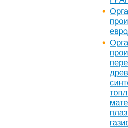
Орга
прои
евро
Орга
про
пере
древ
синт
топ
мат
пла
гази