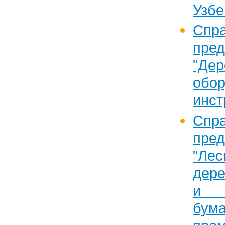
Узбе
Спра
пред
"Дер
обор
инст
Спра
пред
"Лес
дер
и ц
бум