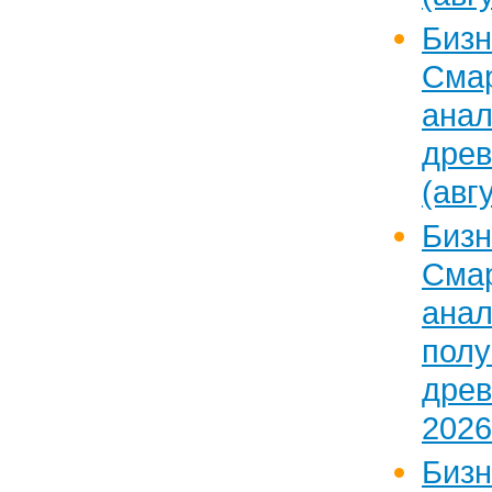
Бизн
Сма
ан
дре
(авг
Бизн
Сма
ан
пол
дре
2026
Бизн