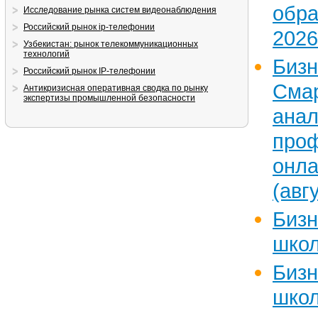
обра
Исследование рынка систем видеонаблюдения
Российский рынок ip-телефонии
2026
Узбекистан: рынок телекоммуникационных
технологий
Бизн
Российский рынок IP-телефонии
Сма
Антикризисная оперативная сводка по рынку
экспертизы промышленной безопасности
ан
проф
онла
(авг
Бизн
шко
Бизн
школ