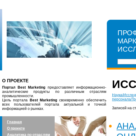
ПРО
МАР
ИСС
О ПРОЕКТЕ
ИС
Портал Best Marketing
предоставляет информационно-
аналитические продукты по различным отраслям
Наука/Иссле
промышленности.
персонала/Тр
Цель портала
Best Marketing
своевременно обеспечить
всех пользователей портала актуальной и точной
Записей на с
информацией о рынках.
Главная
АН
О проекте
Аналитика по отраслям