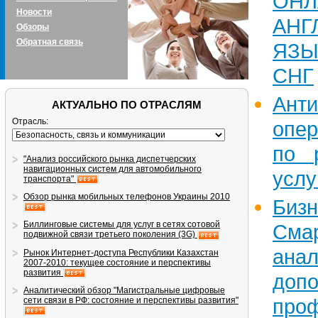
ОН
Новости
АНГ
Обзоры
Обратная связь
ЯЗЫ
СНГ
Анти
АКТУАЛЬНО ПО ОТРАСЛЯМ
Отрасль:
опе
по 
"Анализ российского рынка диспетчерских
навигационных систем для автомобильного
услу
транспорта"
Обзор рынка мобильных телефонов Украины 2010
Бизн
Биллинговые системы для услуг в сетях сотовой
Сма
подвижной связи третьего поколения (3G)
ан
Рынок Интернет-доступа Республики Казахстан
2007-2010: текущее состояние и перспективы
развития
допо
Аналитический обзор "Магистральные цифровые
проф
сети связи в РФ: состояние и перспективы развития"