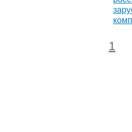
зар
ком
1