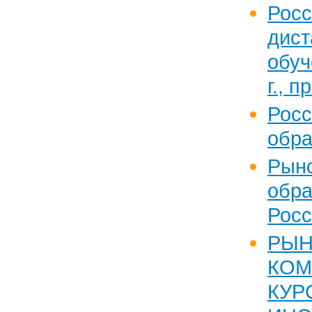
Рос
дист
обуч
г., п
Рос
обра
Ры
об
Росс
РЫН
КОМ
КУР