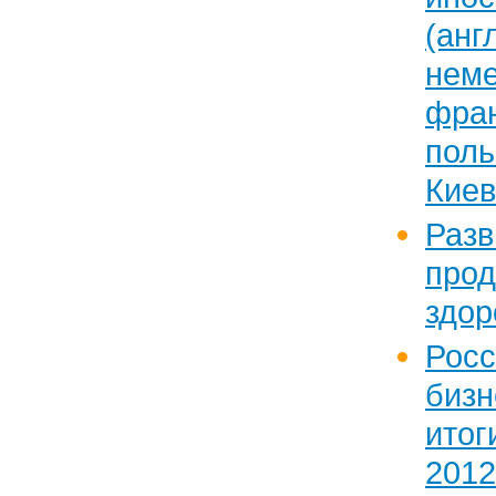
(анг
неме
фран
поль
Киев
Раз
про
здор
Рос
бизн
итог
2012