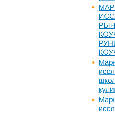
МАР
ИСС
РЫ
КО
РУ
КОУ
Марк
исс
школ
кули
Марк
иссл