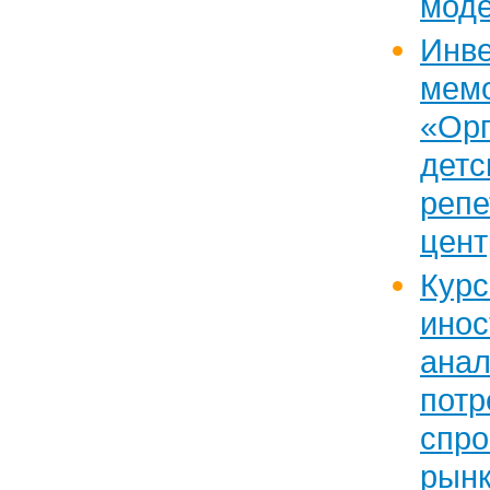
мод
Инв
мем
«Орг
детс
репе
цент
Кур
инос
анал
потр
спро
рынк