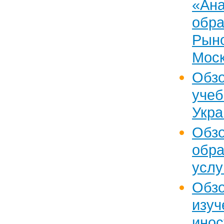
«Ан
обр
Рын
Моск
Обз
уче
Укр
Об
обра
услу
Обзо
изу
ино