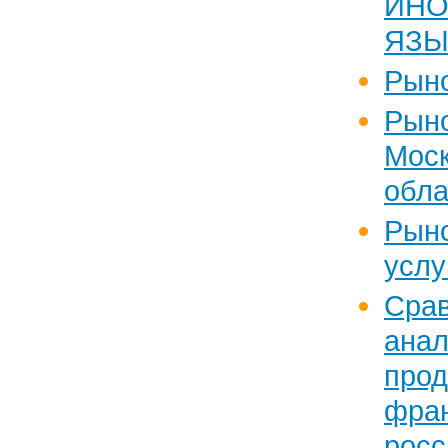
ИНО
ЯЗЫ
Рыно
Рын
Моск
обла
Рын
услу
Сра
ана
про
фра
ро