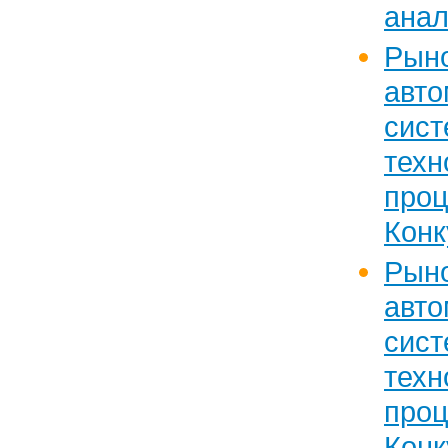
анал
Рын
авто
сис
техн
проц
Конк
Рын
авто
сис
техн
проц
Конк