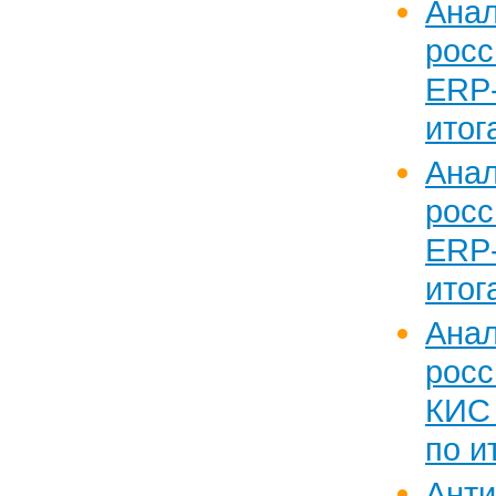
Анал
рос
ER
итог
Анал
рос
ER
итог
Анал
рос
КИС 
по и
Анти