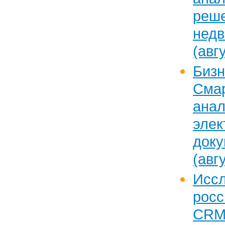
реш
нед
(авг
Бизн
Сма
анал
элек
доку
(авг
Исс
рос
CRM