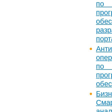
п
прог
об
разр
порт
Анти
опе
п
прог
обе
Бизн
Сма
ана