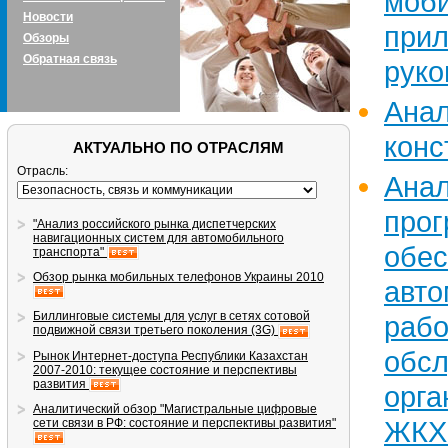
моб
Новости
при
Обзоры
Обратная связь
руко
Анал
конс
АКТУАЛЬНО ПО ОТРАСЛЯМ
Отрасль:
Ан
прог
"Анализ российского рынка диспетчерских
навигационных систем для автомобильного
обе
транспорта"
Обзор рынка мобильных телефонов Украины 2010
авто
Биллинговые системы для услуг в сетях сотовой
раб
подвижной связи третьего поколения (3G)
обс
Рынок Интернет-доступа Республики Казахстан
2007-2010: текущее состояние и перспективы
развития
орга
Аналитический обзор "Магистральные цифровые
ЖКХ
сети связи в РФ: состояние и перспективы развития"