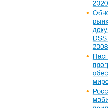
2020
Обн
рын
доку
DSS 
2008
Па
прог
обес
мире
Рос
моб
прил