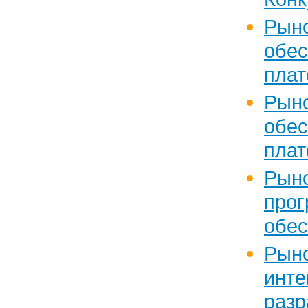
Рын
обе
плат
Рын
обе
пла
Рын
прог
обес
Рын
ин
разр