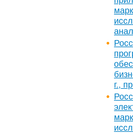
марк
исс
анал
Рос
прог
обе
бизн
г., п
Рос
эле
марк
исс