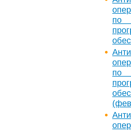
опе
п
прог
обес
Анти
опе
п
прог
обес
(фев
Анти
опе