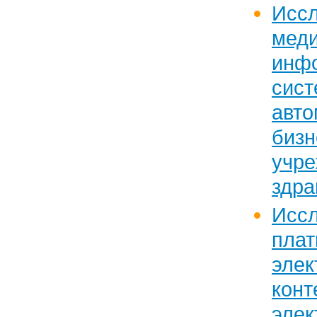
Исс
меди
инф
с
авто
биз
учр
здра
Исс
плат
элек
кон
эле