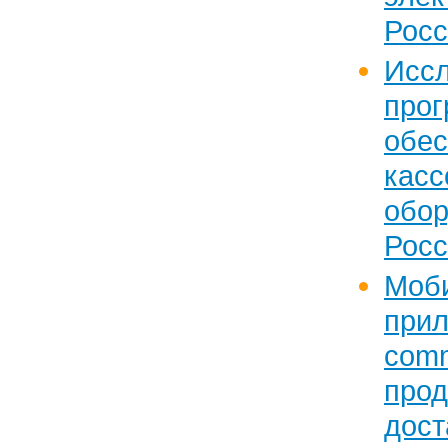
Росс
Исс
прог
обе
касс
обо
Росс
Моб
при
com
прод
дост