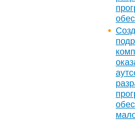
прог
обес
Соз
подр
ко
ока
ау
разр
прог
обе
мало