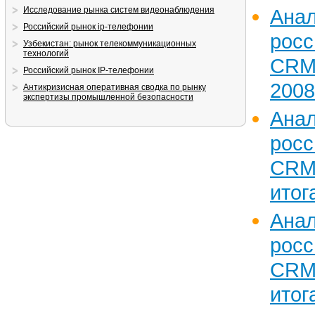
Анал
Исследование рынка систем видеонаблюдения
Российский рынок ip-телефонии
рос
Узбекистан: рынок телекоммуникационных
технологий
CRM
Российский рынок IP-телефонии
2008
Антикризисная оперативная сводка по рынку
экспертизы промышленной безопасности
Анал
рос
CR
итог
Анал
рос
CR
итог