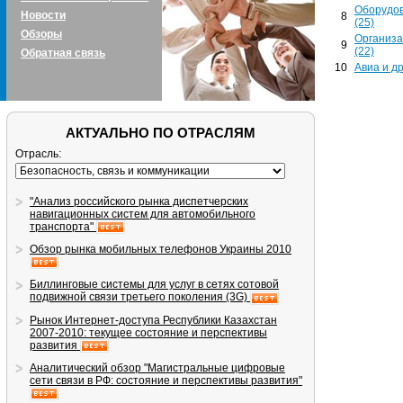
Оборудов
Новости
8
(25)
Обзоры
Организа
9
(22)
Обратная связь
10
Авиа и др
АКТУАЛЬНО ПО ОТРАСЛЯМ
Отрасль:
"Анализ российского рынка диспетчерских
навигационных систем для автомобильного
транспорта"
Обзор рынка мобильных телефонов Украины 2010
Биллинговые системы для услуг в сетях сотовой
подвижной связи третьего поколения (3G)
Рынок Интернет-доступа Республики Казахстан
2007-2010: текущее состояние и перспективы
развития
Аналитический обзор "Магистральные цифровые
сети связи в РФ: состояние и перспективы развития"