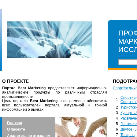
ПРО
МАР
ИСС
О ПРОЕКТЕ
ПОДОТРА
Портал Best Marketing
предоставляет информационно-
Спорт/отдых/
аналитические продукты по различным отраслям
промышленности.
Спортивн
1
Цель портала
Best Marketing
своевременно обеспечить
Спортивн
всех пользователей портала актуальной и точной
2
Туристски
информацией о рынках.
3
Курорты/
4
Развлече
Главная
5
Гостинич
О проекте
6
Другое (5
7
Товары д
Аналитика по отраслям