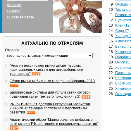
9
Оксиды и
Новости
10
Техническ
Обзоры
11
Резиноте
Обратная связь
12
Сульфаты
13
Клеи (12)
14
Сода (7)
15
Хлорид (
16
Аммиак/ 
АКТУАЛЬНО ПО ОТРАСЛЯМ
17
Бензол (6
Отрасль:
18
Химическ
19
Обработк
20
Окиси (5)
"Анализ российского рынка диспетчерских
21
Хранение
навигационных систем для автомобильного
22
Пигменты
транспорта"
23
Раствори
Обзор рынка мобильных телефонов Украины 2010
24
Бром/ бр
25
Химическ
Биллинговые системы для услуг в сетях сотовой
26
Охлаждаю
подвижной связи третьего поколения (3G)
Рынок Интернет-доступа Республики Казахстан
2007-2010: текущее состояние и перспективы
развития
Аналитический обзор "Магистральные цифровые
сети связи в РФ: состояние и перспективы развития"