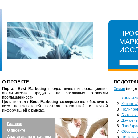
ПРО
МАР
ИСС
О ПРОЕКТЕ
ПОДОТРА
Портал Best Marketing
предоставляет информационно-
Химия
(подот
аналитические продукты по различным отраслям
промышленности.
1
Химическ
Цель портала
Best Marketing
своевременно обеспечить
2
Кислоты/
всех пользователей портала актуальной и точной
3
Полипроп
информацией о рынках.
4
Бытовая 
5
Другое (9
Главная
6
Лаки/ кра
О проекте
7
Оборудов
Аналитика по отраслям
8
Поливини