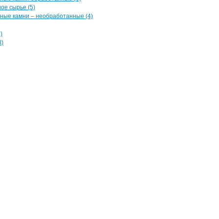
ое сырье (5)
ные камни – необработанные (4)
)
3)