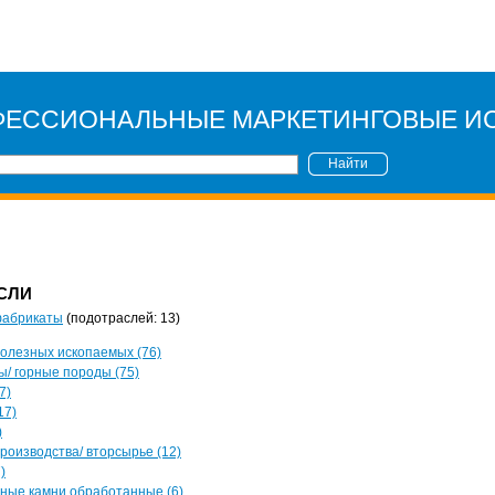
ФЕССИОНАЛЬНЫЕ МАРКЕТИНГОВЫЕ И
Найти
СЛИ
фабрикаты
(подотраслей: 13)
олезных ископаемых (76)
/ горные породы (75)
7)
17)
)
роизводства/ вторсырье (12)
)
ные камни обработанные (6)