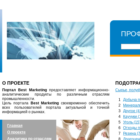
ПРО
О ПРОЕКТЕ
ПОДОТРА
Портал Best Marketing
предоставляет информационно-
Сырье, полу
аналитические продукты по различным отраслям
промышленности.
1
Добыча п
Цель портала
Best Marketing
своевременно обеспечить
2
Минералы
всех пользователей портала актуальной и точной
3
Другое (4
информацией о рынках.
4
Каучуки (
5
Уголь (15
Главная
6
Отходы п
О проекте
7
Резина (7
Аналитика по отраслям
8
Драгоцен