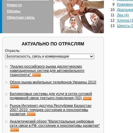
9
Кожевенн
Новости
10
Драгоцен
Обзоры
11
Лен (4)
Обратная связь
12
Хлопок (3
13
Шерсть (
АКТУАЛЬНО ПО ОТРАСЛЯМ
Отрасль:
"Анализ российского рынка диспетчерских
навигационных систем для автомобильного
транспорта"
Обзор рынка мобильных телефонов Украины 2010
Биллинговые системы для услуг в сетях сотовой
подвижной связи третьего поколения (3G)
Рынок Интернет-доступа Республики Казахстан
2007-2010: текущее состояние и перспективы
развития
Аналитический обзор "Магистральные цифровые
сети связи в РФ: состояние и перспективы развития"