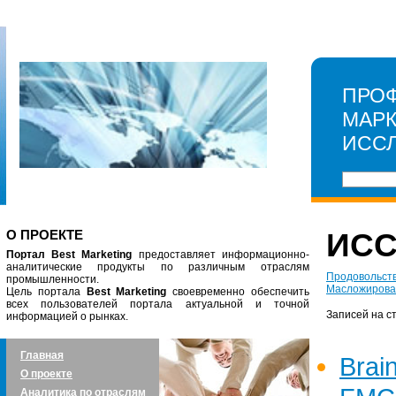
ПРО
МАР
ИСС
О ПРОЕКТЕ
ИС
Портал Best Marketing
предоставляет информационно-
аналитические продукты по различным отраслям
Продовольст
промышленности.
Масложирова
Цель портала
Best Marketing
своевременно обеспечить
всех пользователей портала актуальной и точной
Записей на с
информацией о рынках.
Главная
Brai
О проекте
Аналитика по отраслям