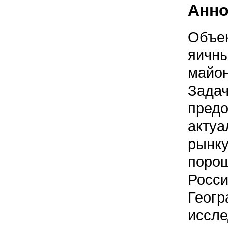
Анно
Объек
яичн
майо
Задач
предо
актуа
рын
порош
Росс
Геог
иссле