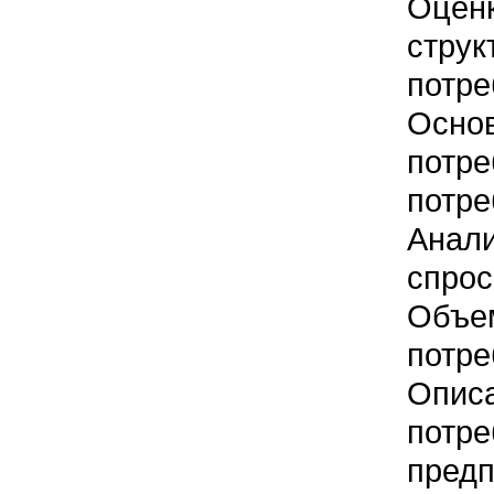
Оце
струк
потре
Осно
пот
потре
Ана
спрос
Объ
потре
Опис
потре
предп