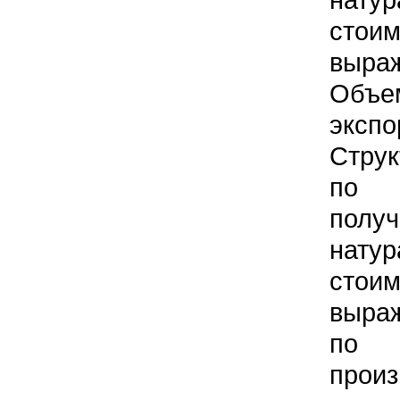
стои
выра
Объе
экспо
Струк
по
пол
нат
стои
выра
по 
прои