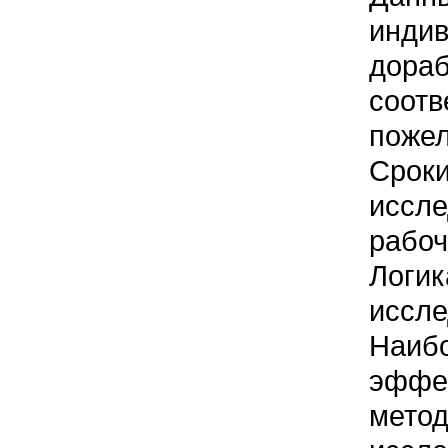
инди
дора
соо
пожел
Срок
иссл
рабоч
Логик
иссле
Наиб
эффе
мето