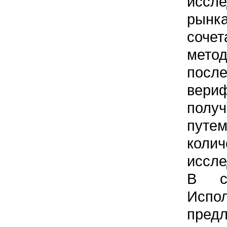
иссле
рын
сочет
ме
посл
вери
полу
путем
колич
иссле
В с
Испо
предл