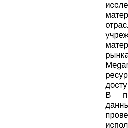
иссле
мате
отра
учреж
матер
рынк
Megar
ресу
досту
В пр
да
пров
испол