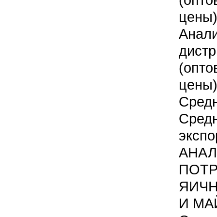
цены
Ан
дист
(опто
цены
Средн
Сре
экспо
АНАЛ
ПОТР
ЯИЧ
И МА