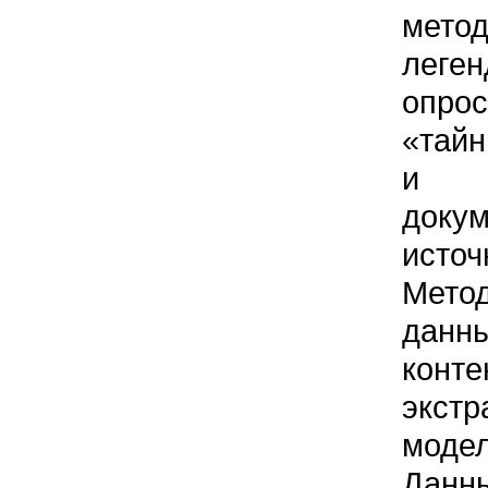
мето
леген
опр
«тайн
и м
доку
источ
Мето
дан
конт
экстр
модел
Дан