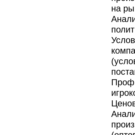
на ры
Ана
полит
Усл
компа
(усл
поста
Проф
игрок
Ценов
Ан
произ
(опто