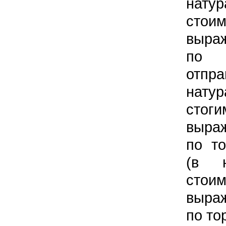
нат
стои
выра
по
отп
нат
стоги
выра
по т
(в н
стои
выра
по то