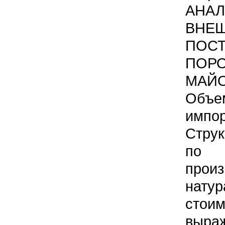
АНАЛ
ВНЕ
ПОСТ
ПО
МАЙО
Объе
импо
Струк
по
прои
нат
стои
выра