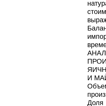
нат
стои
выра
Бала
импо
време
АНАЛ
ПРОИ
ЯИЧ
И МА
Объе
произ
Дол