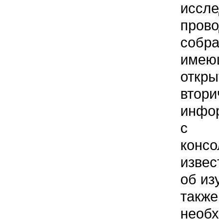
иссл
пров
со
им
откр
втор
инфо
с т
конс
изве
об из
также
необ