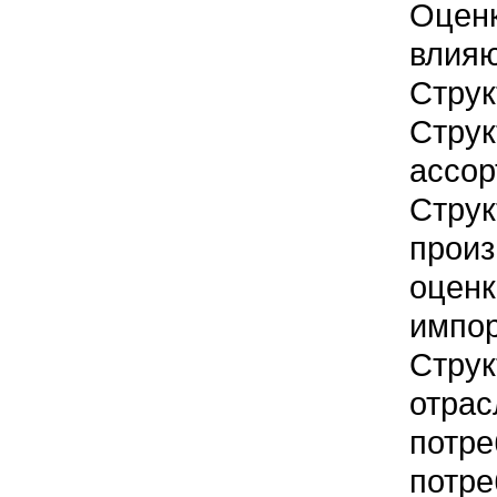
Оцен
влия
Струк
Стру
ассор
Стру
произ
оц
импор
Стру
отра
потре
потре