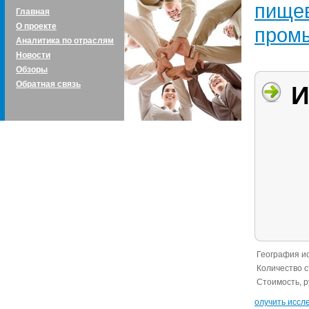
пище
Главная
О проекте
пром
Аналитика по отраслям
Новости
Обзоры
Обратная связь
И
География и
Количество с
Стоимость, р
Получить иссл