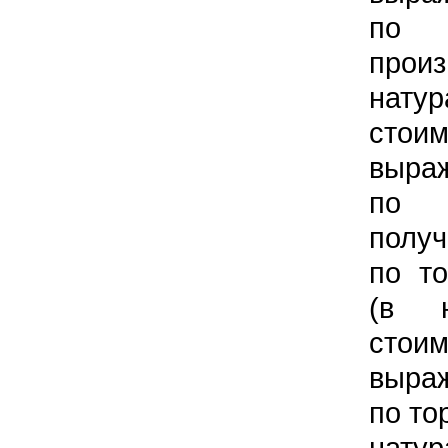
по 
прои
нат
стои
выра
по
получ
по т
(в н
стои
выра
по то
нат