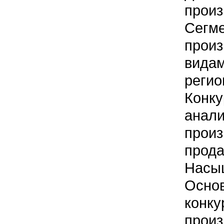
произ
Сегм
прои
вида
регио
Конк
анал
произ
прод
Насы
Осно
конк
прои