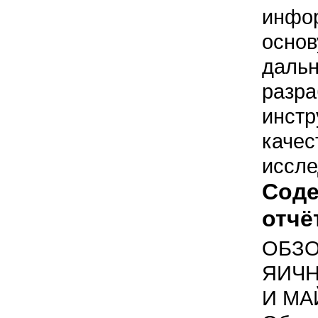
инфо
ос
даль
разра
инстр
качес
иссле
Сод
отчё
ОБ
ЯИЧ
И МА