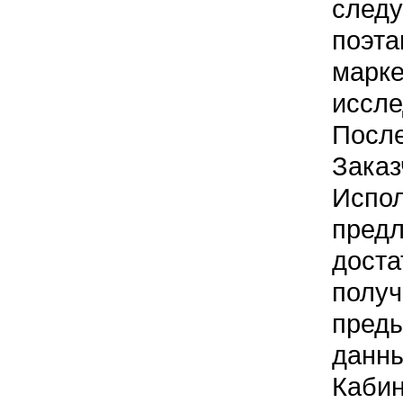
сле
поэт
марке
иссле
Посл
Заказ
Испо
предл
доста
пол
пред
данны
Каби