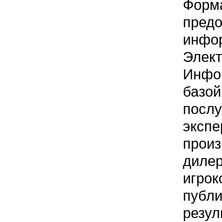
Форм
предо
инфо
Элек
Инфо
базо
посл
эксп
произ
дил
игрок
публ
резу