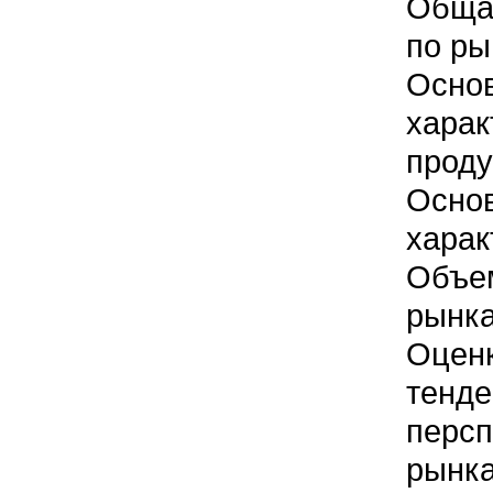
Обща
по ры
Осно
харак
проду
Осно
харак
Объ
рынк
Оце
те
перс
рынк