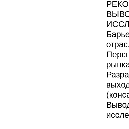
РЕК
ВЫ
ИСС
Бар
отрас
Персп
рынк
Разра
вых
(конс
Вы
иссл